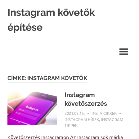
Skip
Instagram követők
to
content
építése
Instagram
marketing
hatékonyan.
CÍMKE: INSTAGRAM KÖVETŐK
Instagram
követőszerzés
2021.02.15.
INSTA CIKKEK
INSTAGRAM HÍREK
,
INSTAGRAM
TIPPEK
Követőszerzés Instagramon Az Instagram sok márka