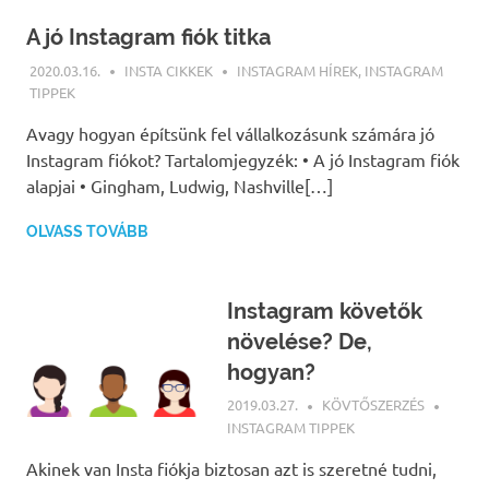
A jó Instagram fiók titka
2020.03.16.
INSTA CIKKEK
INSTAGRAM HÍREK
,
INSTAGRAM
TIPPEK
Avagy hogyan építsünk fel vállalkozásunk számára jó
Instagram fiókot? Tartalomjegyzék: • A jó Instagram fiók
alapjai • Gingham, Ludwig, Nashville[…]
OLVASS TOVÁBB
Instagram követők
növelése? De,
hogyan?
2019.03.27.
KÖVTŐSZERZÉS
INSTAGRAM TIPPEK
Akinek van Insta fiókja biztosan azt is szeretné tudni,