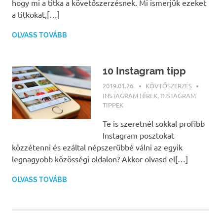
hogy mi a titka a követőszerzésnek. Mi ismerjük ezeket
a titkokat,[…]
OLVASS TOVÁBB
10 Instagram tipp
2019.01.26.
KÖVTŐSZERZÉS
INSTAGRAM HÍREK
,
INSTAGRAM
TIPPEK
Te is szeretnél sokkal profibb
Instagram posztokat
közzétenni és ezáltal népszerűbbé válni az egyik
legnagyobb közösségi oldalon? Akkor olvasd el[…]
OLVASS TOVÁBB