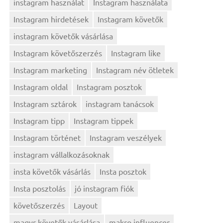
instagram használat
Instagram használata
Instagram hirdetések
Instagram követők
instagram követők vásárlása
Instagram követőszerzés
Instagram like
Instagram marketing
Instagram név ötletek
Instagram oldal
Instagram posztok
Instagram sztárok
instagram tanácsok
Instagram tipp
Instagram tippek
Instagram történet
Instagram veszélyek
instagram vállalkozásoknak
insta követők vásárlás
Insta posztok
Insta posztolás
jó instagram fiók
követőszerzés
Layout
magyr követők vásárlása
makro influencer