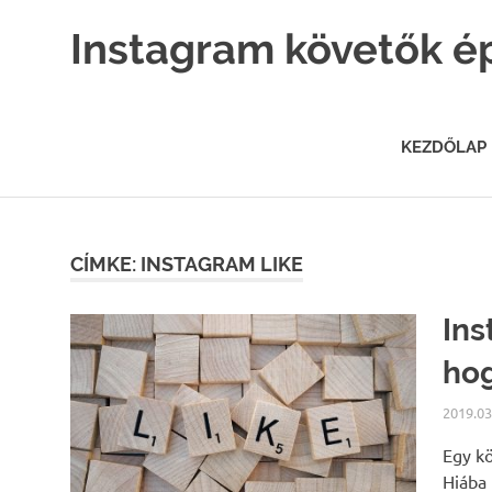
Skip
Instagram követők é
to
content
Instagram
marketing
hatékonyan.
KEZDŐLAP
CÍMKE: INSTAGRAM LIKE
Ins
ho
2019.03
Egy kö
Hiába 