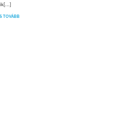
ők[…]
S TOVÁBB