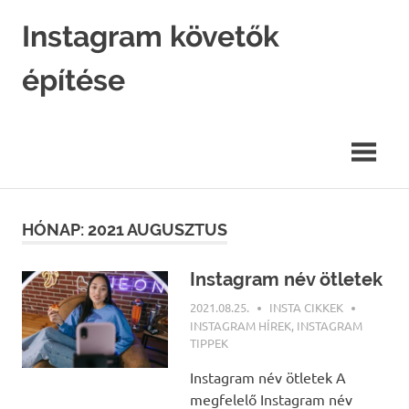
Skip
Instagram követők
to
content
építése
Instagram
marketing
hatékonyan.
HÓNAP: 2021 AUGUSZTUS
Instagram név ötletek
2021.08.25.
INSTA CIKKEK
INSTAGRAM HÍREK
,
INSTAGRAM
TIPPEK
Instagram név ötletek A
megfelelő Instagram név