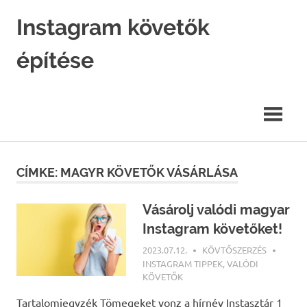
Skip
Instagram követők
to
content
építése
Instagram
marketing
hatékonyan.
CÍMKE: MAGYR KÖVETŐK VÁSÁRLÁSA
Vásárolj valódi magyar
Instagram követőket!
2023.07.12.
KÖVTŐSZERZÉS
INSTAGRAM TIPPEK
,
VALÓDI
KÖVETŐK
Tartalomjegyzék Tömegeket vonz a hírnév Instasztár 1