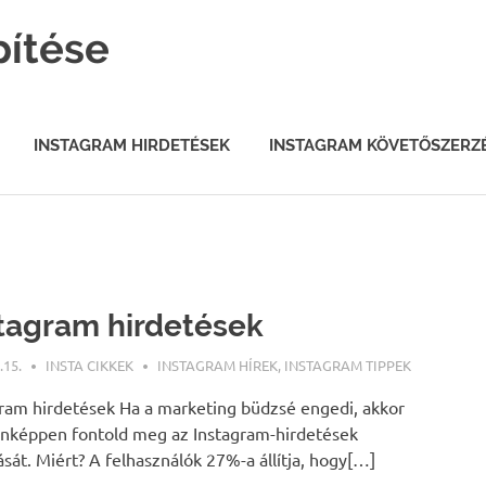
pítése
INSTAGRAM HIRDETÉSEK
INSTAGRAM KÖVETŐSZERZ
tagram hirdetések
.15.
INSTA CIKKEK
INSTAGRAM HÍREK
,
INSTAGRAM TIPPEK
ram hirdetések Ha a marketing büdzsé engedi, akkor
nképpen fontold meg az Instagram-hirdetések
ását. Miért? A felhasználók 27%-a állítja, hogy[…]