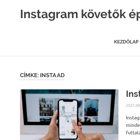
Skip
Instagram követők é
to
content
Instagram
marketing
hatékonyan.
KEZDŐLAP
CÍMKE: INSTA AD
Ins
2021.09
Instag
minde
futtat