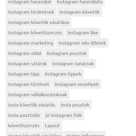
instagram használat
Instagram használata
Instagram hirdetések
Instagram követők
instagram követők vásárlása
Instagram követőszerzés
Instagram like
Instagram marketing
Instagram név ötletek
Instagram oldal
Instagram posztok
Instagram sztárok
instagram tanácsok
Instagram tipp
Instagram tippek
Instagram történet
Instagram veszélyek
instagram vállalkozásoknak
insta követők vásárlás
Insta posztok
Insta posztolás
jó instagram fiók
követőszerzés
Layout
magyr követők vásárlása
makro influencer