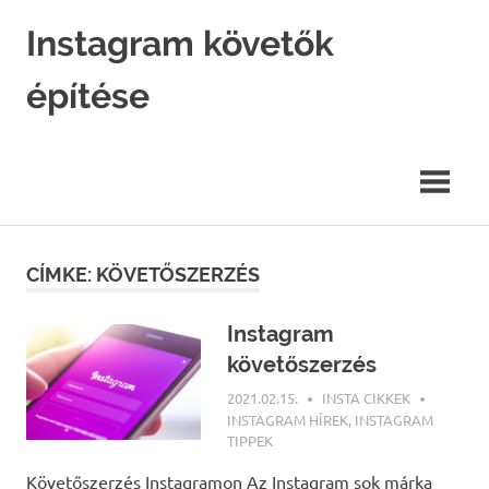
Skip
Instagram követők
to
content
építése
Instagram
marketing
hatékonyan.
CÍMKE: KÖVETŐSZERZÉS
Instagram
követőszerzés
2021.02.15.
INSTA CIKKEK
INSTAGRAM HÍREK
,
INSTAGRAM
TIPPEK
Követőszerzés Instagramon Az Instagram sok márka