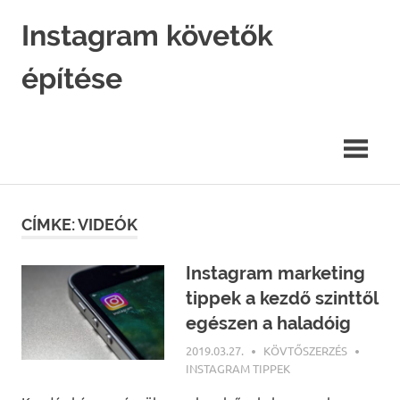
Skip
Instagram követők
to
content
építése
Instagram
marketing
hatékonyan.
CÍMKE: VIDEÓK
Instagram marketing
tippek a kezdő szinttől
egészen a haladóig
2019.03.27.
KÖVTŐSZERZÉS
INSTAGRAM TIPPEK