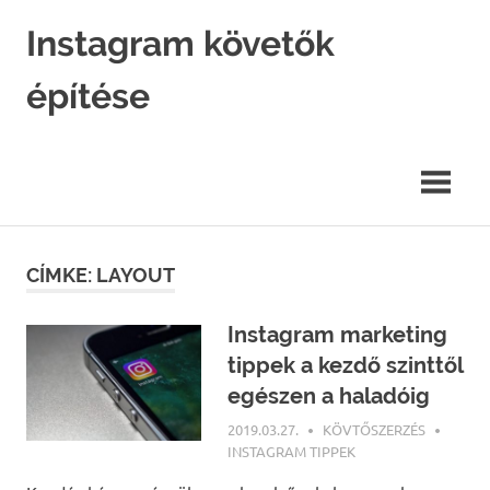
Skip
Instagram követők
to
content
építése
Instagram
marketing
hatékonyan.
CÍMKE: LAYOUT
Instagram marketing
tippek a kezdő szinttől
egészen a haladóig
2019.03.27.
KÖVTŐSZERZÉS
INSTAGRAM TIPPEK