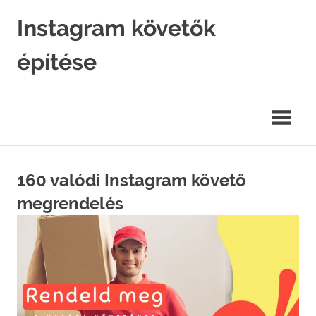
Skip
Instagram követők
to
content
építése
Instagram
marketing
hatékonyan.
160 valódi Instagram követő
megrendelés